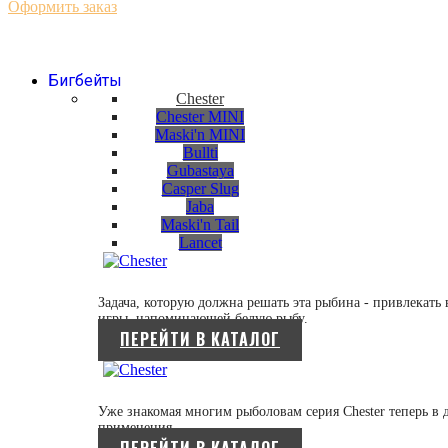
Оформить заказ
Бигбейты
Chester
Chester MINI
Maski'n MINI
Bullti
Gubastaya
Casper Slug
Jaba
Maski'n Tail
Lancet
Задача, которую должна решать эта рыбина - привлекат
игры, напоминающей белую рыбу.
ПЕРЕЙТИ В КАТАЛОГ
Уже знакомая многим рыболовам серия Chester теперь в 
применения.