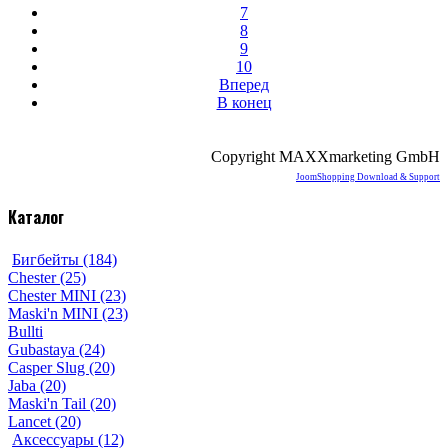
7
8
9
10
Вперед
В конец
Copyright MAXXmarketing GmbH
JoomShopping Download & Support
Каталог
Бигбейты (184)
Chester (25)
Chester MINI (23)
Maski'n MINI (23)
Bullti
Gubastaya (24)
Casper Slug (20)
Jaba (20)
Maski'n Tail (20)
Lancet (20)
Аксессуары (12)