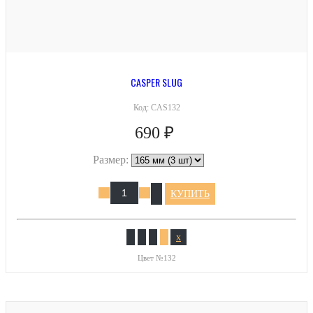
CASPER SLUG
Код:
CAS132
690 ₽
Размер:
КУПИТЬ
x
Цвет №132