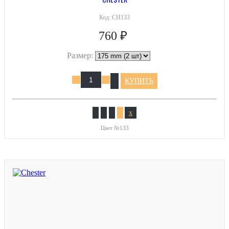
Код:
CH133
760 ₽
Размер:
КУПИТЬ
x
Цвет №133