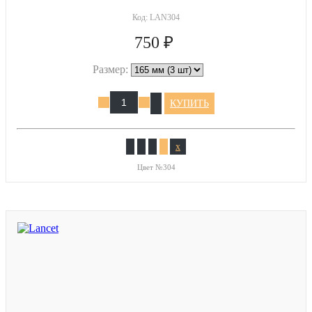
Код:
LAN304
750 ₽
Размер:
КУПИТЬ
x
Цвет №304