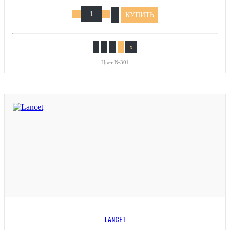
КУПИТЬ
x
Цвет №301
LANCET