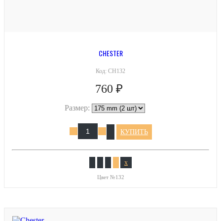
CHESTER
Код:
CH132
760 ₽
Размер:
КУПИТЬ
x
Цвет №132