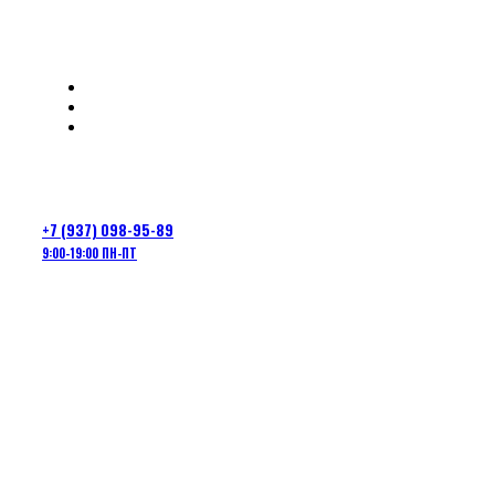
ОТЧЕТЫ
ЛИЧНЫЙ КАБИНЕТ
ОПЛАТА И ДОСТАВКА
КОНТАКТЫ
+7 (937) 098-95-89
9:00-19:00 ПН-ПТ