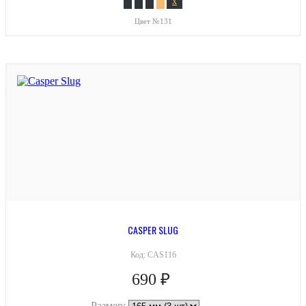
x
Цвет №131
CASPER SLUG
Код:
CAS116
690 ₽
Размер: