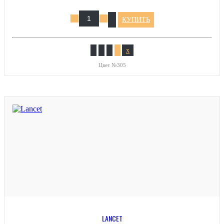
КУПИТЬ
x
Цвет №305
LANCET