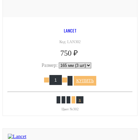
LANCET
Код:
LAN302
750 ₽
Размер:
КУПИТЬ
x
Цвет №302