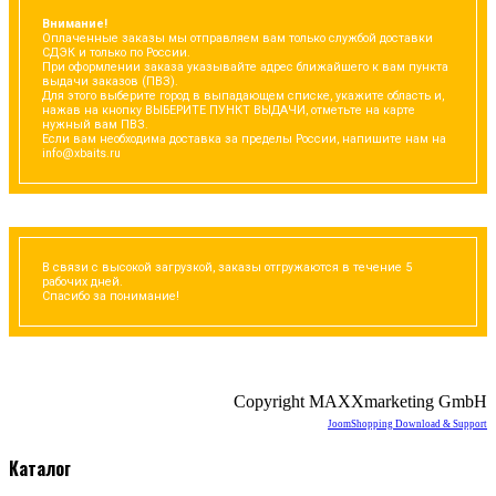
Внимание!
Оплаченные заказы мы отправляем вам только службой доставки
СДЭК и только по России.
При оформлении заказа указывайте адрес ближайшего к вам пункта
выдачи заказов (ПВЗ).
Для этого выберите город в выпадающем списке, укажите область и,
нажав на кнопку ВЫБЕРИТЕ ПУНКТ ВЫДАЧИ, отметьте на карте
нужный вам ПВЗ.
Если вам необходима доставка за пределы России, напишите нам на
info@xbaits.ru
В связи с высокой загрузкой, заказы отгружаются в течение 5
рабочих дней.
Спасибо за понимание!
Copyright MAXXmarketing GmbH
JoomShopping Download & Support
Каталог