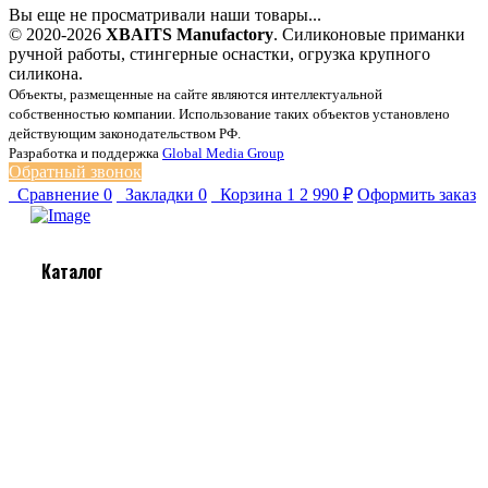
Вы еще не просматривали наши товары...
© 2020-2026
XBAITS Manufactory
. Силиконовые приманки
ручной работы, стингерные оснастки, огрузка крупного
силикона.
Объекты, размещенные на сайте являются интеллектуальной
собственностью компании. Использование таких объектов установлено
действующим законодательством РФ.
Разработка и поддержка
Global Media Group
Обратный звонок
Сравнение
0
Закладки
0
Корзина
1
2 990 ₽
Оформить заказ
Каталог
Бигбейты (184)
Chester (25)
Chester MINI (23)
Maski'n MINI (23)
Bullti
Gubastaya (24)
Casper Slug (20)
Jaba (20)
Maski'n Tail (20)