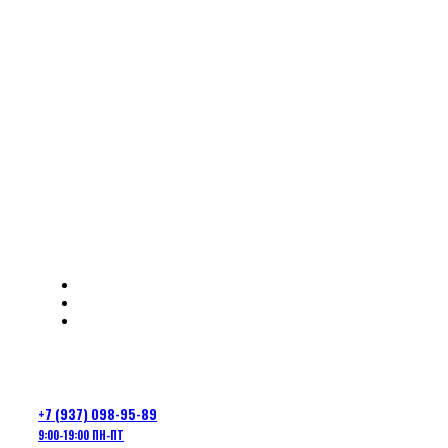
Lancet (20)
Аксессуары (12)
Стингеры и ассисты (4)
Грузила (4)
Фурнитура (5)
Коробки
Одежда (11)
Джерси (6)
Жилетки (3)
Ветровки (2)
Кепки (2)
Подарочные наборы (3)
ОТЧЕТЫ
ЛИЧНЫЙ КАБИНЕТ
ОПЛАТА И ДОСТАВКА
КОНТАКТЫ
+7 (937) 098-95-89
9:00-19:00 ПН-ПТ