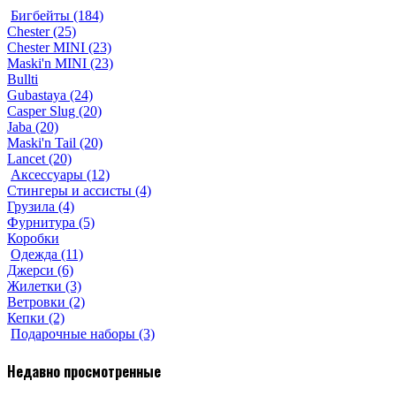
Бигбейты (184)
Chester (25)
Chester MINI (23)
Maski'n MINI (23)
Bullti
Gubastaya (24)
Casper Slug (20)
Jaba (20)
Maski'n Tail (20)
Lancet (20)
Аксессуары (12)
Стингеры и ассисты (4)
Грузила (4)
Фурнитура (5)
Коробки
Одежда (11)
Джерси (6)
Жилетки (3)
Ветровки (2)
Кепки (2)
Подарочные наборы (3)
Недавно просмотренные