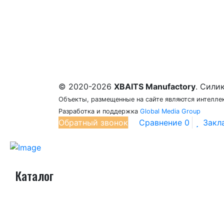
© 2020-2026
XBAITS Manufactory
. Сили
Объекты, размещенные на сайте являются интелле
Разработка и поддержка
Global Media Group
Обратный звонок
Сравнение
0
Закл
Каталог
Бигбейты (184)
Chester (25)
Chester MINI (23)