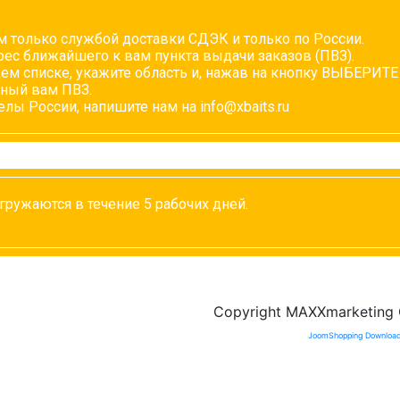
 только службой доставки СДЭК и только по России.
ес ближайшего к вам пункта выдачи заказов (ПВЗ).
ем списке, укажите область и, нажав на кнопку ВЫБЕРИТЕ
ный вам ПВЗ.
лы России, напишите нам на info@xbaits.ru
тгружаются в течение 5 рабочих дней.
Copyright MAXXmarketin
JoomShopping Download