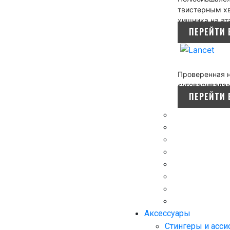
твистерным хв
хищника на ат
ПЕРЕЙТИ 
Проверенная н
«уговаривала»
ПЕРЕЙТИ 
Аксессуары
Стингеры и асси